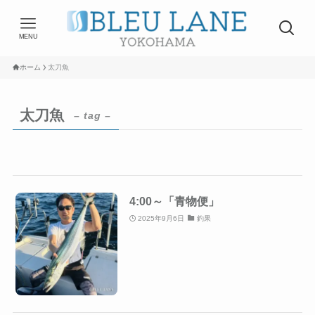
MENU
ホーム
太刀魚
太刀魚
– tag –
4:00～「青物便」
2025年9月6日
釣果