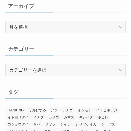
アーカイブ
ア
ー
カ
イ
カテゴリー
ブ
カ
テ
ゴ
リ
タグ
ー
RANKING
うおむすめ
アジ
アナゴ
イシモチ
イトヒキアジ
イトヨリダイ
イナダ
カサゴ
カマス
キジハタ
キビレ
コショウダイ
サバ
サワラ
シイラ
シリヤケイカ
シーバス