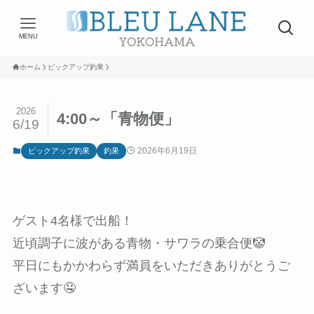
MENU
ホーム
ピックアップ釣果
2026
4:00～「青物便」
6/19
2026年6月19日
ピックアップ釣果
釣果
ゲスト4名様で出船！
近頃調子に波がある青物・サワラの乗合便🤡
平日にもかかわらず満員をいただきありがとうご
ざいます🤤