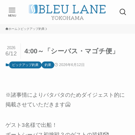
MENU
ホーム
ピックアップ釣果
2026
4:00～「シーバス・マゴチ便」
6/12
2026年6月12日
ピックアップ釣果
釣果
※諸事情によりバタバタのためダイジェスト的に
掲載させていただきます🥶
ゲスト3名様で出船！
ボートシーバス初挑戦？のゲストの皆様🤡