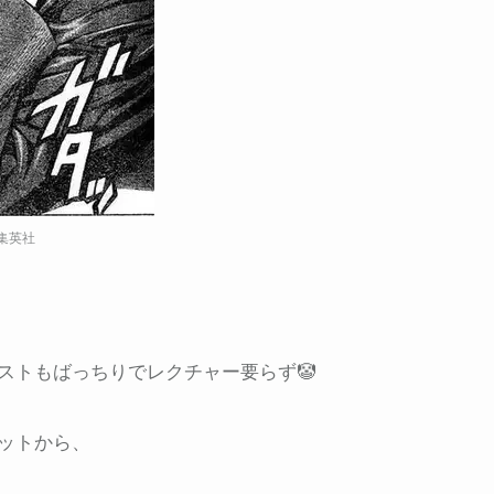
/集英社
ストもばっちりでレクチャー要らず🤡
ットから、