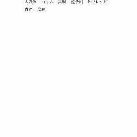
太刀魚
白キス
真鯛
超学割
釣りレシピ
青物
黒鯛