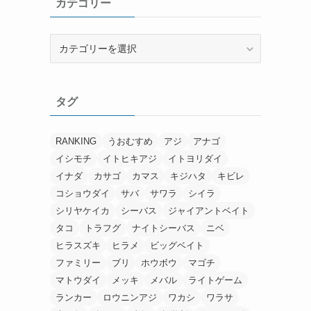
カテゴリー
ブ
カ
テ
ゴ
リ
タグ
ー
RANKING
うおむすめ
アジ
アナゴ
イシモチ
イトヒキアジ
イトヨリダイ
イナダ
カサゴ
カマス
キジハタ
キビレ
コショウダイ
サバ
サワラ
シイラ
シリヤケイカ
シーバス
ジャイアントベイト
タコ
トラフグ
ナイトシーバス
ニベ
ヒラスズキ
ヒラメ
ビッグベイト
ファミリー
ブリ
ホウボウ
マゴチ
マトウダイ
メッキ
メバル
ライトゲーム
ランカー
ロウニンアジ
ワカシ
ワラサ