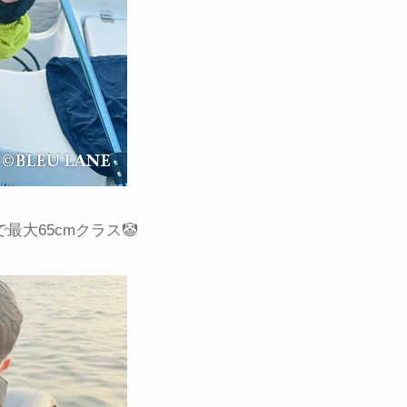
大65cmクラス🤡