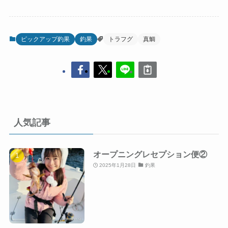
ピックアップ釣果
釣果
トラフグ
真鯛
人気記事
オープニングレセプション便②
2025年1月28日
釣果