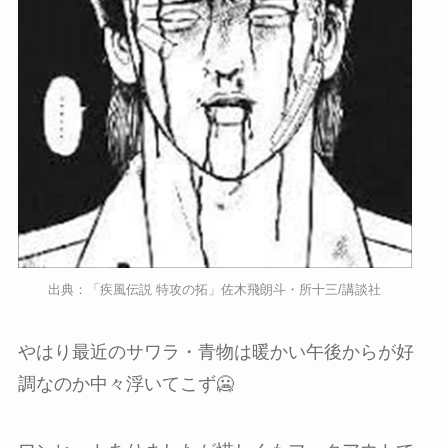
出典：「疾風伝説 特攻の拓」佐木飛朗斗・所十三/講談社
やはり最近のサワラ・青物は暖かい午後からが好
調なのか中々浮いてこず🥶