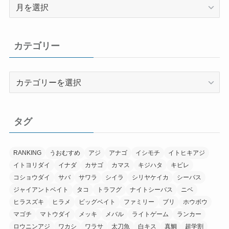
ア
ー
カ
イ
カテゴリー
ブ
カ
テ
ゴ
リ
タグ
ー
RANKING
うおむすめ
アジ
アナゴ
イシモチ
イトヒキアジ
イトヨリダイ
イナダ
カサゴ
カマス
キジハタ
キビレ
コショウダイ
サバ
サワラ
シイラ
シリヤケイカ
シーバス
ジャイアントベイト
タコ
トラフグ
ナイトシーバス
ニベ
ヒラスズキ
ヒラメ
ビッグベイト
ファミリー
ブリ
ホウボウ
マゴチ
マトウダイ
メッキ
メバル
ライトゲーム
ランカー
ロウニンアジ
ワカシ
ワラサ
太刀魚
白キス
真鯛
超学割