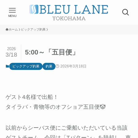
MENU
ホーム
ピックアップ釣果
2026
5:00～「五目便」
3/18
2026年3月18日
ピックアップ釣果
釣果
ゲスト4名様で出船！
タイラバ・青物等のオフショア五目便🤡
以前からシーバス便にご乗船いただいている当該
ゲストチーム、今回は「Tパターン」を脱却し、東