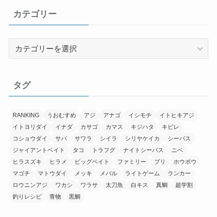
イ
カテゴリー
ブ
カ
テ
ゴ
リ
タグ
ー
RANKING
うおむすめ
アジ
アナゴ
イシモチ
イトヒキアジ
イトヨリダイ
イナダ
カサゴ
カマス
キジハタ
キビレ
コショウダイ
サバ
サワラ
シイラ
シリヤケイカ
シーバス
ジャイアントベイト
タコ
トラフグ
ナイトシーバス
ニベ
ヒラスズキ
ヒラメ
ビッグベイト
ファミリー
ブリ
ホウボウ
マゴチ
マトウダイ
メッキ
メバル
ライトゲーム
ランカー
ロウニンアジ
ワカシ
ワラサ
太刀魚
白キス
真鯛
超学割
釣りレシピ
青物
黒鯛