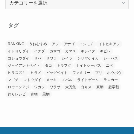
テ
ゴ
リ
タグ
ー
RANKING
うおむすめ
アジ
アナゴ
イシモチ
イトヒキアジ
イトヨリダイ
イナダ
カサゴ
カマス
キジハタ
キビレ
コショウダイ
サバ
サワラ
シイラ
シリヤケイカ
シーバス
ジャイアントベイト
タコ
トラフグ
ナイトシーバス
ニベ
ヒラスズキ
ヒラメ
ビッグベイト
ファミリー
ブリ
ホウボウ
マゴチ
マトウダイ
メッキ
メバル
ライトゲーム
ランカー
ロウニンアジ
ワカシ
ワラサ
太刀魚
白キス
真鯛
超学割
釣りレシピ
青物
黒鯛