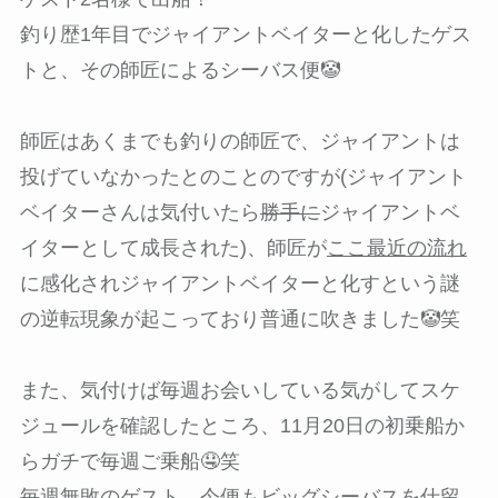
釣り歴1年目でジャイアントベイターと化したゲス
トと、その師匠によるシーバス便🤡
師匠はあくまでも釣りの師匠で、ジャイアントは
投げていなかったとのことのですが(ジャイアント
ベイターさんは気付いたら
勝手に
ジャイアントベ
イターとして成長された)、師匠が
ここ最近の流れ
に感化されジャイアントベイターと化すという謎
の逆転現象が起こっており普通に吹きました🤡笑
また、気付けば毎週お会いしている気がしてスケ
ジュールを確認したところ、11月20日の初乗船か
らガチで毎週ご乗船🤤笑
毎週無敗のゲスト、今便もビッグシーバスを仕留