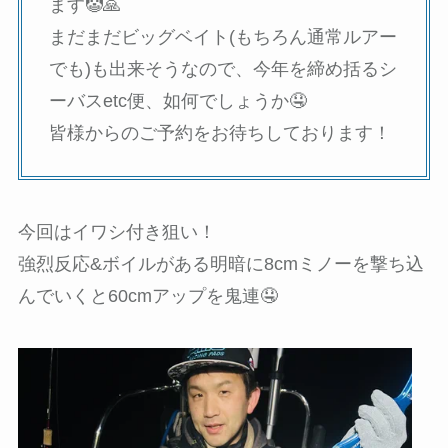
ます🤡🙏
まだまだビッグベイト(もちろん通常ルアー
でも)も出来そうなので、今年を締め括るシ
ーバスetc便、如何でしょうか🤤
皆様からのご予約をお待ちしております！
今回はイワシ付き狙い！
強烈反応&ボイルがある明暗に8cmミノーを撃ち込
んでいくと60cmアップを鬼連🤤