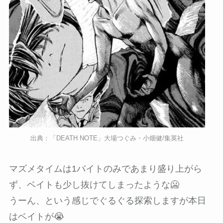
出典：「DEATH NOTE」大場つぐみ・小畑健/集英社
マズメタイムは1バイトのみであまり盛り上がら
ず、ベイトも少し抜けてしまったような🥶
うーん、という感じでぐるぐる探索しますが本日
はベイトが😭