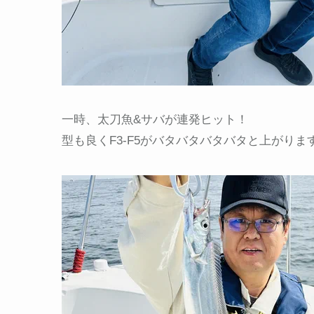
一時、太刀魚&サバが連発ヒット！
型も良くF3-F5がバタバタバタバタと上がります