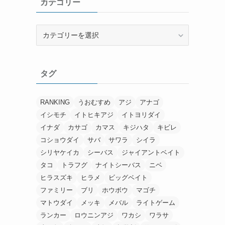
カテゴリー
ブ
カ
テ
ゴ
リ
タグ
ー
RANKING
うおむすめ
アジ
アナゴ
イシモチ
イトヒキアジ
イトヨリダイ
イナダ
カサゴ
カマス
キジハタ
キビレ
コショウダイ
サバ
サワラ
シイラ
シリヤケイカ
シーバス
ジャイアントベイト
タコ
トラフグ
ナイトシーバス
ニベ
ヒラスズキ
ヒラメ
ビッグベイト
ファミリー
ブリ
ホウボウ
マゴチ
マトウダイ
メッキ
メバル
ライトゲーム
ランカー
ロウニンアジ
ワカシ
ワラサ