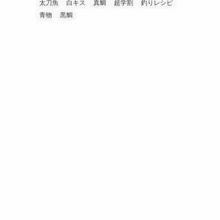
太刀魚
白キス
真鯛
超学割
釣りレシピ
青物
黒鯛