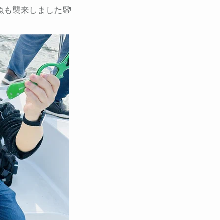
魚も襲来しました🤡