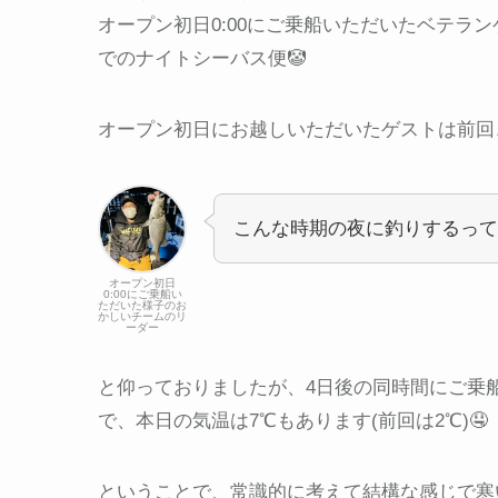
オープン初日0:00にご乗船いただいたベテランゲス
でのナイトシーバス便🤡
オープン初日にお越しいただいたゲストは前回
こんな時期の夜に釣りするって
オープン初日
0:00にご乗船い
ただいた様子のお
かしいチームのリ
ーダー
と仰っておりましたが、4日後の同時間にご乗
で、本日の気温は7℃もあります(前回は2℃)🤤
ということで、常識的に考えて結構な感じで寒