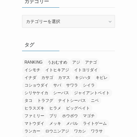
カテゴリー
ブ
カ
テ
ゴ
リ
タグ
ー
RANKING
うおむすめ
アジ
アナゴ
イシモチ
イトヒキアジ
イトヨリダイ
イナダ
カサゴ
カマス
キジハタ
キビレ
コショウダイ
サバ
サワラ
シイラ
シリヤケイカ
シーバス
ジャイアントベイト
タコ
トラフグ
ナイトシーバス
ニベ
ヒラスズキ
ヒラメ
ビッグベイト
ファミリー
ブリ
ホウボウ
マゴチ
マトウダイ
メッキ
メバル
ライトゲーム
ランカー
ロウニンアジ
ワカシ
ワラサ