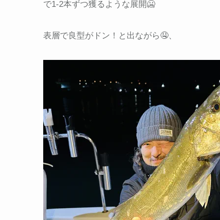
で1-2本ずつ獲るような展開🥶
表層で良型がドン！と出ながら🤤、