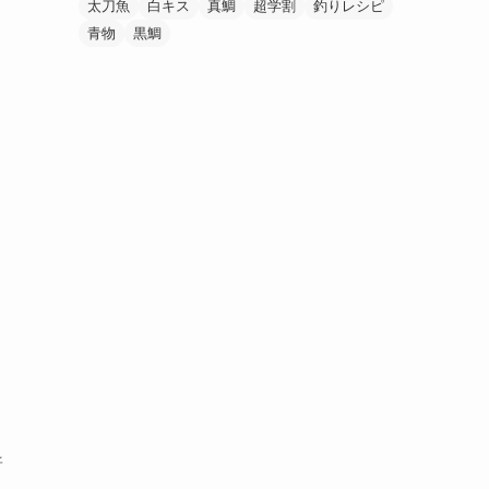
太刀魚
白キス
真鯛
超学割
釣りレシピ
青物
黒鯛
所